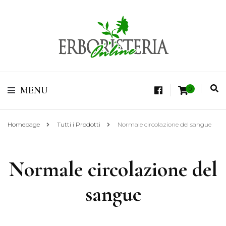
Vendita di Botaniche, Erbe e Spezie Officinali, Tisane Terapeutiche Esclusive,
Tè Pregiati Aromatizzati, Superfruits, Superfoods
Erboristeria Shop
MENU
0
Online Tisane
Homepage
Tutti i Prodotti
Normale circolazione del sangue
Normale circolazione del
sangue