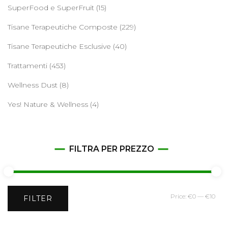
SuperFood e SuperFruit
(15)
Tisane Terapeutiche Composte
(229)
Tisane Terapeutiche Esclusive
(40)
Trattamenti
(453)
Wellness Dust
(8)
Yes! Nature & Wellness
(4)
FILTRA PER PREZZO
Min
Ma
Price:
€0
—
€10
FILTER
pri
pri