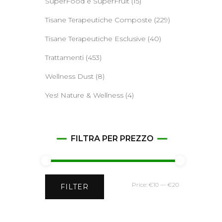
SuperFood e SuperFruit
(15)
Tisane Terapeutiche Composte
(229)
Tisane Terapeutiche Esclusive
(40)
Trattamenti
(453)
Wellness Dust
(8)
Yes! Nature & Wellness
(4)
FILTRA PER PREZZO
Min
Max
Price:
€10
—
€20
FILTER
price
price