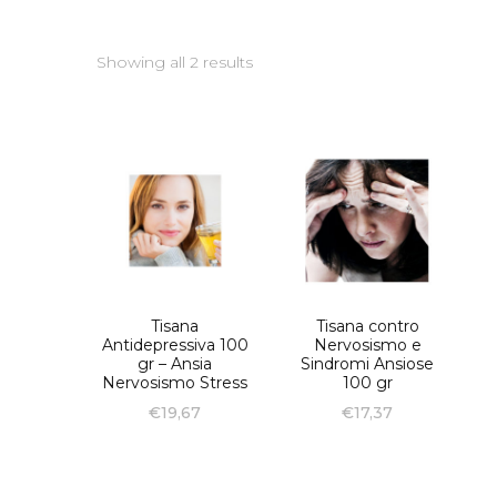
Showing all 2 results
Tisana
Tisana contro
Antidepressiva 100
Nervosismo e
gr – Ansia
Sindromi Ansiose
Nervosismo Stress
100 gr
€
19,67
€
17,37