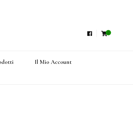
0
i, Tisane Terapeutiche Esclusive, Tè Pregiati
steria
rfruits, Superfoods
odotti
Il Mio Account
Online