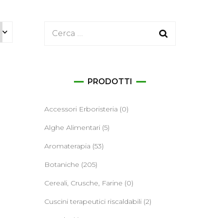
ane
Ricerca
per:
PRODOTTI
Accessori Erboristeria
(0)
Alghe Alimentari
(5)
Aromaterapia
(53)
Botaniche
(205)
Cereali, Crusche, Farine
(0)
Cuscini terapeutici riscaldabili
(2)