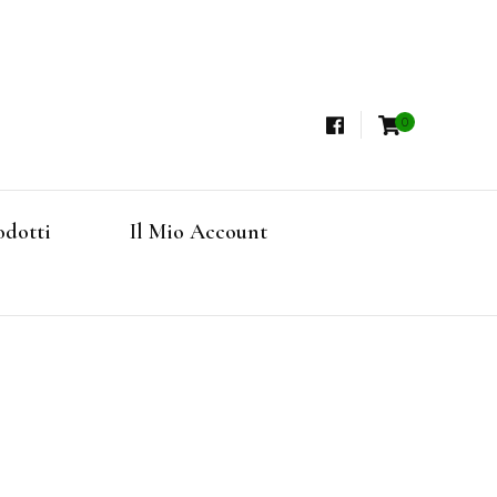
0
i, Tisane Terapeutiche Esclusive, Tè Pregiati
steria
rfruits, Superfoods
odotti
Il Mio Account
Online