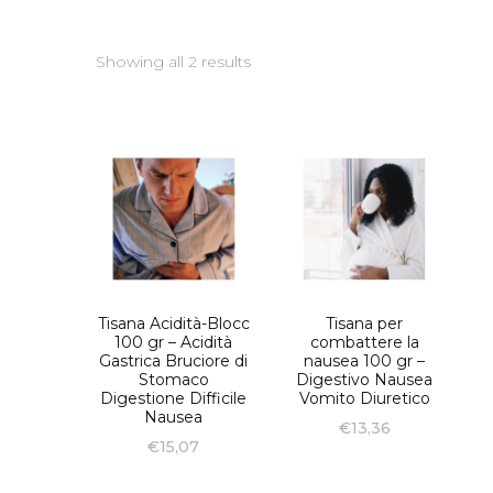
Showing all 2 results
Tisana Acidità-Blocc
Tisana per
100 gr – Acidità
combattere la
Gastrica Bruciore di
nausea 100 gr –
Stomaco
Digestivo Nausea
Digestione Difficile
Vomito Diuretico
Nausea
€
13,36
€
15,07