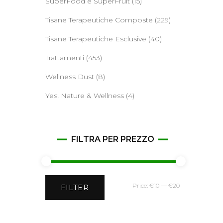
SuperFood e SuperFruit
(15)
Tisane Terapeutiche Composte
(229)
Tisane Terapeutiche Esclusive
(40)
Trattamenti
(453)
Wellness Dust
(8)
Yes! Nature & Wellness
(4)
FILTRA PER PREZZO
Min
Max
Price:
€10
—
€20
FILTER
price
price