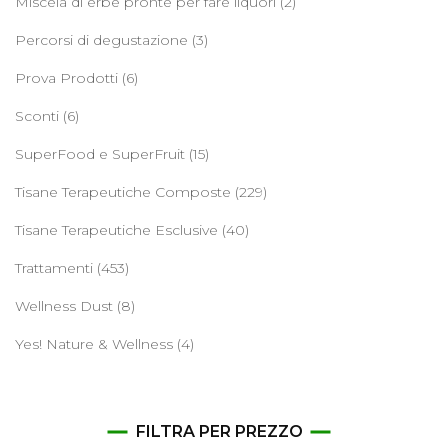
Miscela di erbe pronte per fare liquori
(2)
Percorsi di degustazione
(3)
Prova Prodotti
(6)
Sconti
(6)
SuperFood e SuperFruit
(15)
Tisane Terapeutiche Composte
(229)
Tisane Terapeutiche Esclusive
(40)
Trattamenti
(453)
Wellness Dust
(8)
Yes! Nature & Wellness
(4)
FILTRA PER PREZZO