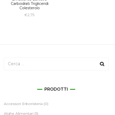
Carboidrati Trigliceridi
Colesterolo
€
2,75
Ricerca
per:
PRODOTTI
Accessori Erboristeria
(0)
Alghe Alimentari
(5)