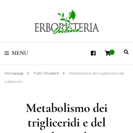
Vendita di Botaniche, Erbe e Spezie Officinali, Tisane Terapeutiche Esclusive,
Tè Pregiati Aromatizzati, Superfruits, Superfoods
Erboristeria Shop
MENU
0
Online Tisane
Homepage
Tutti i Prodotti
Metabolismo dei trigliceridi e del
colesterolo
Metabolismo dei
trigliceridi e del