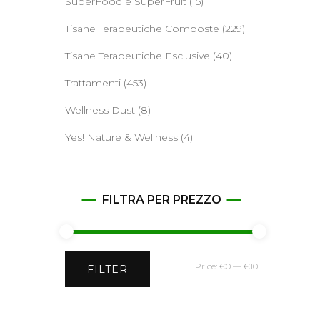
SuperFood e SuperFruit
(15)
Tisane Terapeutiche Composte
(229)
Tisane Terapeutiche Esclusive
(40)
Trattamenti
(453)
Wellness Dust
(8)
Yes! Nature & Wellness
(4)
FILTRA PER PREZZO
Min
Max
Price:
€0
—
€10
FILTER
price
price