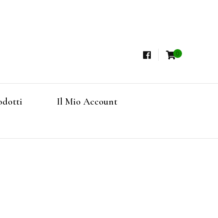
0
i, Tisane Terapeutiche Esclusive, Tè Pregiati
steria
rfruits, Superfoods
odotti
Il Mio Account
Online