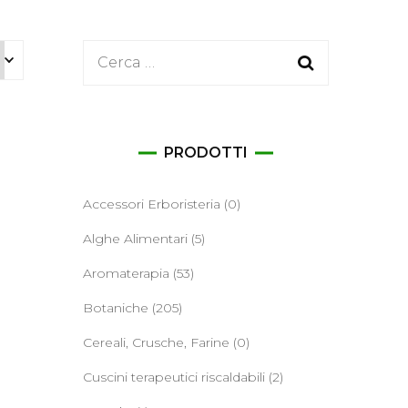
ane
Ricerca
per:
PRODOTTI
Accessori Erboristeria
(0)
Alghe Alimentari
(5)
Aromaterapia
(53)
Botaniche
(205)
Cereali, Crusche, Farine
(0)
Cuscini terapeutici riscaldabili
(2)