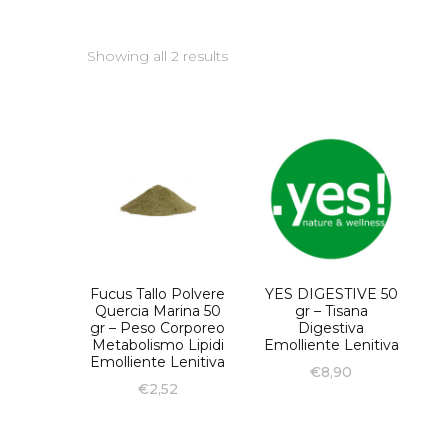
Showing all 2 results
Fucus Tallo Polvere
YES DIGESTIVE 50
Quercia Marina 50
gr – Tisana
gr – Peso Corporeo
Digestiva
Metabolismo Lipidi
Emolliente Lenitiva
Emolliente Lenitiva
€
8,90
€
2,52