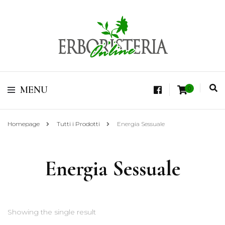
Vendita di Botaniche, Erbe e Spezie Officinali, Tisane Terapeutiche Esclusive,
Tè Pregiati Aromatizzati, Superfruits, Superfoods
Erboristeria Shop
MENU
0
Online Tisane
Homepage
Tutti i Prodotti
Energia Sessuale
Energia Sessuale
Showing the single result