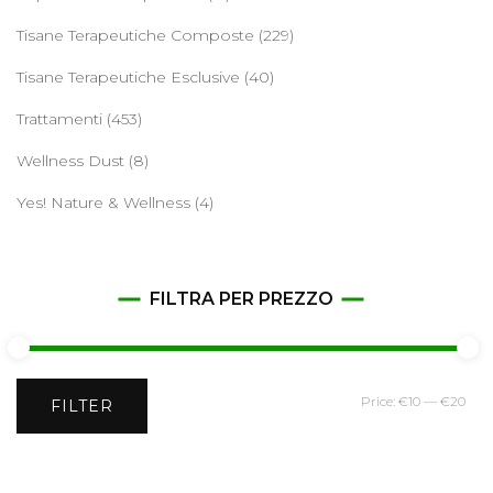
Tisane Terapeutiche Composte
(229)
Tisane Terapeutiche Esclusive
(40)
Trattamenti
(453)
Wellness Dust
(8)
Yes! Nature & Wellness
(4)
FILTRA PER PREZZO
Min
Ma
Price:
€10
—
€20
FILTER
pri
pri