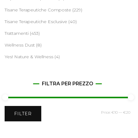
Tisane Terapeutiche Composte
(229)
Tisane Terapeutiche Esclusive
(40)
Trattamenti
(453)
Wellness Dust
(8)
Yes! Nature & Wellness
(4)
FILTRA PER PREZZO
Min
Ma
Price:
€10
—
€20
FILTER
pri
pri