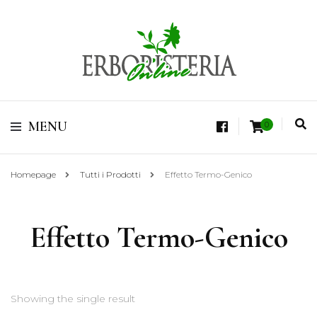
Vendita di Botaniche, Erbe e Spezie Officinali, Tisane Terapeutiche Esclusive,
Tè Pregiati Aromatizzati, Superfruits, Superfoods
Erboristeria Shop
MENU
0
Online Tisane
Homepage
Tutti i Prodotti
Effetto Termo-Genico
Effetto Termo-Genico
Showing the single result