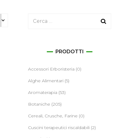
ane
Ricerca
per:
PRODOTTI
Accessori Erboristeria
(0)
Alghe Alimentari
(5)
Aromaterapia
(53)
Botaniche
(205)
Cereali, Crusche, Farine
(0)
Cuscini terapeutici riscaldabili
(2)