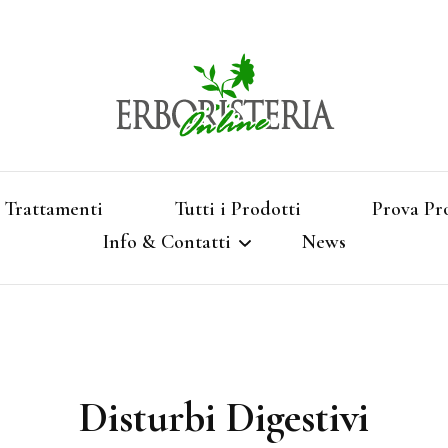
Vendita di Botaniche, Erbe e Spezie Officinal
Erbori
Aromatizzati, Supe
Trattamenti
Tutti i Prodotti
Prova Pr
Info & Contatti
News
Shop 
Termini e Condizioni
Pagamenti e Spedizioni
Disturbi Digestivi
Privacy e Cookies