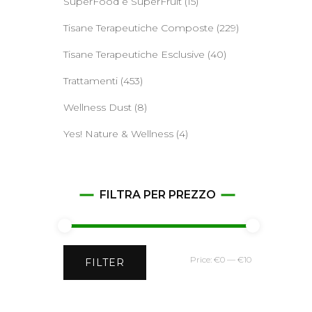
SuperFood e SuperFruit
(15)
Tisane Terapeutiche Composte
(229)
Tisane Terapeutiche Esclusive
(40)
Trattamenti
(453)
Wellness Dust
(8)
Yes! Nature & Wellness
(4)
FILTRA PER PREZZO
Min
Max
Price:
€0
—
€10
FILTER
price
price