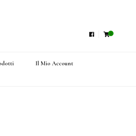
0
i, Tisane Terapeutiche Esclusive, Tè Pregiati
steria
rfruits, Superfoods
odotti
Il Mio Account
Online