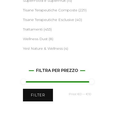
SuperFood e SuperFruit
(15)
Tisane Terapeutiche Composte
(229)
Tisane Terapeutiche Esclusive
(40)
Trattamenti
(453)
Wellness Dust
(8)
Yes! Nature & Wellness
(4)
FILTRA PER PREZZO
Min
Max
Price:
€0
—
€10
FILTER
price
price