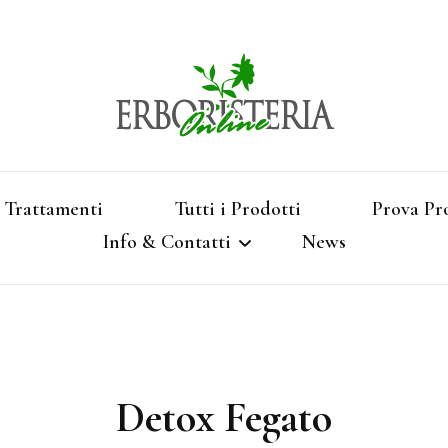
Vendita di Botaniche, Erbe e Spezie Officinal
Erbori
Aromatizzati, Supe
Trattamenti
Tutti i Prodotti
Prova Pr
Info & Contatti
News
Shop 
Termini e Condizioni
Pagamenti e Spedizioni
Detox Fegato
Privacy e Cookies