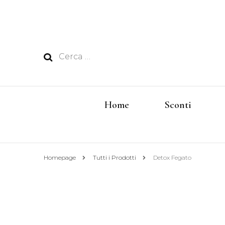
Ricerca
per:
Home
Sconti
Homepage
Tutti i Prodotti
Detox Fegato