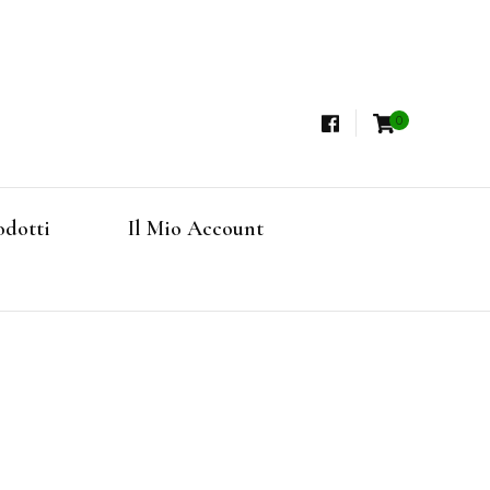
0
i, Tisane Terapeutiche Esclusive, Tè Pregiati
steria
rfruits, Superfoods
odotti
Il Mio Account
Online