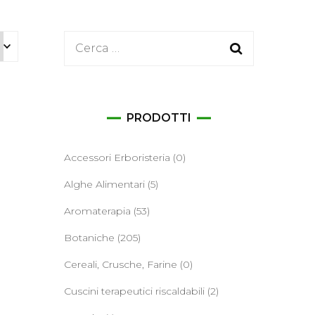
ane
Ricerca
per:
PRODOTTI
Accessori Erboristeria
(0)
Alghe Alimentari
(5)
Aromaterapia
(53)
Botaniche
(205)
Cereali, Crusche, Farine
(0)
Cuscini terapeutici riscaldabili
(2)