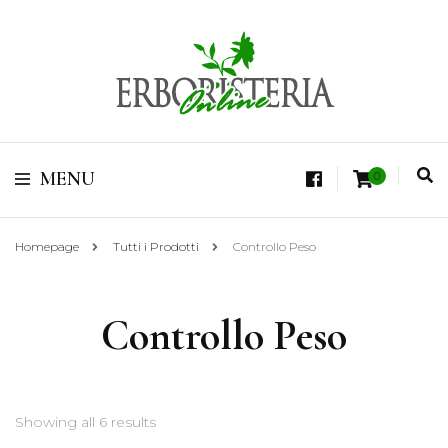
Vendita di Botaniche, Erbe e Spezie Officinali, Tisane Terapeutiche Esclusive,
Tè Pregiati Aromatizzati, Superfruits, Superfoods
Erboristeria Shop
MENU
0
Online Tisane
Homepage
Tutti i Prodotti
Controllo Peso
Controllo Peso
Showing all 6 results