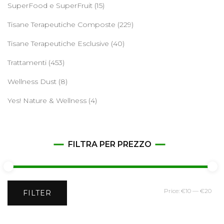
SuperFood e SuperFruit
(15)
Tisane Terapeutiche Composte
(229)
Tisane Terapeutiche Esclusive
(40)
Trattamenti
(453)
Wellness Dust
(8)
Yes! Nature & Wellness
(4)
FILTRA PER PREZZO
Min
Ma
Price:
€10
—
€20
FILTER
pri
pri