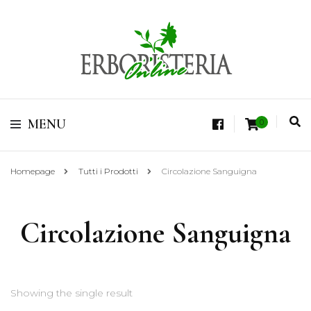
Vendita di Botaniche, Erbe e Spezie Officinali, Tisane Terapeutiche Esclusive,
Tè Pregiati Aromatizzati, Superfruits, Superfoods
Erboristeria Shop
MENU
0
Online Tisane
Homepage
Tutti i Prodotti
Circolazione Sanguigna
Circolazione Sanguigna
Showing the single result