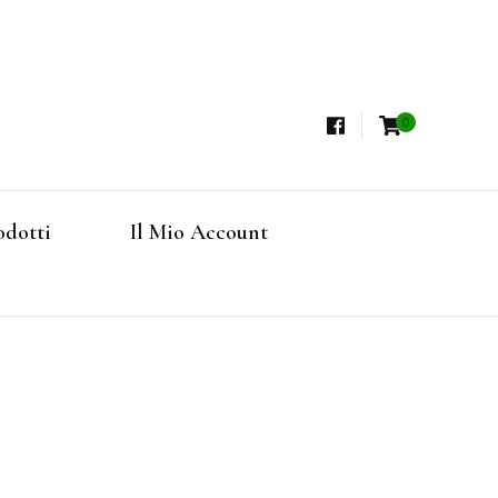
0
i, Tisane Terapeutiche Esclusive, Tè Pregiati
steria
rfruits, Superfoods
odotti
Il Mio Account
Online