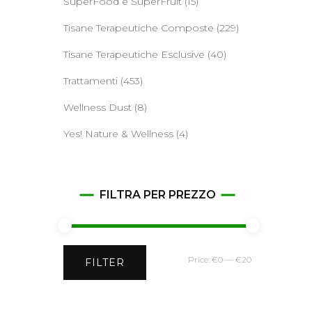
SuperFood e SuperFruit
(15)
Tisane Terapeutiche Composte
(229)
Tisane Terapeutiche Esclusive
(40)
Trattamenti
(453)
Wellness Dust
(8)
Yes! Nature & Wellness
(4)
FILTRA PER PREZZO
Min
Max
Price:
€0
—
€20
FILTER
price
price