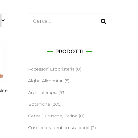
ane
Ricerca
per:
PRODOTTI
Accessori Erboristeria
(0)
Alghe Alimentari
(5)
lite
Aromaterapia
(53)
Botaniche
(205)
Cereali, Crusche, Farine
(0)
Cuscini terapeutici riscaldabili
(2)