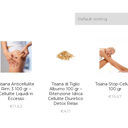
Tis
Acquisti all’ingrosso
Tisane Personalizzate
Richiedi Informazioni
isana Anticellulite
Tisana di Tiglio
Tisana Stop-Cellu
Rim. 3 100 gr –
Alburno 100 gr –
100 gr
Cellulite Liquidi in
Ritenzione Idrica
€
19,67
Eccesso
Cellulite Diuretico
Detox Relax
€
11,62
€
4,11