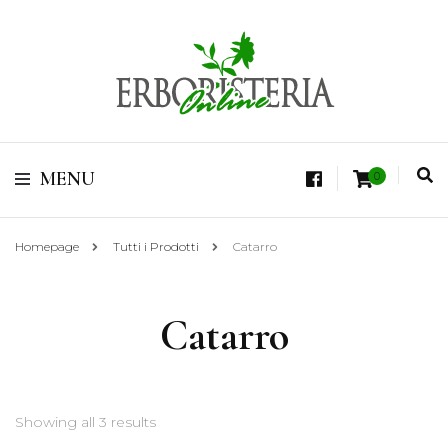
Vendita di Botaniche, Erbe e Spezie Officinali, Tisane Terapeutiche Esclusive,
Tè Pregiati Aromatizzati, Superfruits, Superfoods
Erboristeria Shop
MENU
0
Online Tisane
Homepage
Tutti i Prodotti
Catarro
Catarro
Showing all 3 results