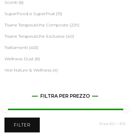
Sconti
(6)
SuperFood e SuperFruit
(15)
Tisane Terapeutiche Composte
(229)
Tisane Terapeutiche Esclusive
(40)
Trattamenti
(453)
Wellness Dust
(8)
Yes! Nature & Wellness
(4)
FILTRA PER PREZZO
Min
Ma
Price:
€0
—
€10
FILTER
pri
pri