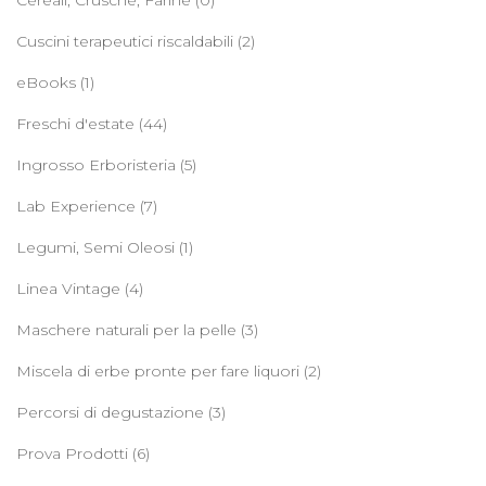
Cereali, Crusche, Farine
(0)
Cuscini terapeutici riscaldabili
(2)
eBooks
(1)
Freschi d'estate
(44)
Ingrosso Erboristeria
(5)
Lab Experience
(7)
Legumi, Semi Oleosi
(1)
Linea Vintage
(4)
Maschere naturali per la pelle
(3)
Miscela di erbe pronte per fare liquori
(2)
Percorsi di degustazione
(3)
Prova Prodotti
(6)