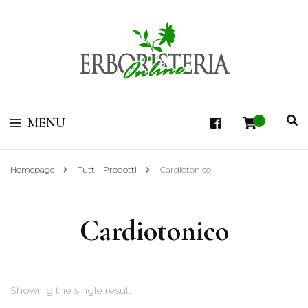
Vendita di Botaniche, Erbe e Spezie Officinali, Tisane Terapeutiche Esclusive,
Tè Pregiati Aromatizzati, Superfruits, Superfoods
Erboristeria Shop
MENU
0
Online Tisane
Homepage
Tutti i Prodotti
Cardiotonico
Cardiotonico
Showing the single result