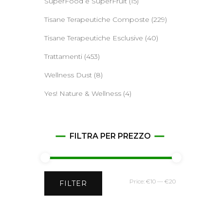
SuperFood e SuperFruit
(15)
Tisane Terapeutiche Composte
(229)
Tisane Terapeutiche Esclusive
(40)
Trattamenti
(453)
Wellness Dust
(8)
Yes! Nature & Wellness
(4)
FILTRA PER PREZZO
Min
Max
Price:
€10
—
€20
FILTER
price
price