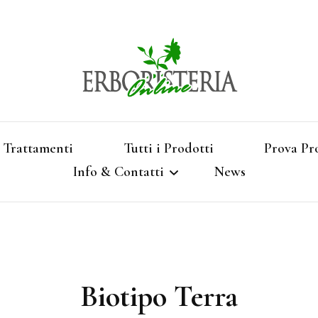
Vendita di Botaniche, Erbe e Spezie Officinal
Erbori
Aromatizzati, Supe
Trattamenti
Tutti i Prodotti
Prova Pr
Info & Contatti
News
Shop 
Termini e Condizioni
Pagamenti e Spedizioni
Biotipo Terra
Privacy e Cookies