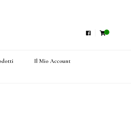
0
i, Tisane Terapeutiche Esclusive, Tè Pregiati
steria
rfruits, Superfoods
odotti
Il Mio Account
Online