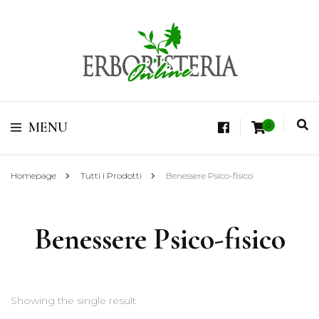
Vendita di Botaniche, Erbe e Spezie Officinali, Tisane Terapeutiche Esclusive,
Tè Pregiati Aromatizzati, Superfruits, Superfoods
Erboristeria Shop
MENU
0
Online Tisane
Homepage
Tutti i Prodotti
Benessere Psico-fisico
Benessere Psico-fisico
Showing the single result