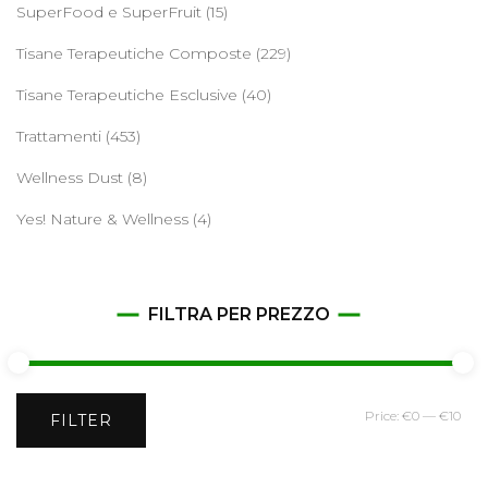
SuperFood e SuperFruit
(15)
Tisane Terapeutiche Composte
(229)
Tisane Terapeutiche Esclusive
(40)
Trattamenti
(453)
Wellness Dust
(8)
Yes! Nature & Wellness
(4)
FILTRA PER PREZZO
Min
Ma
Price:
€0
—
€10
FILTER
pri
pri