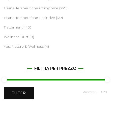
Tisane Terapeutiche Composte
(229)
Tisane Terapeutiche Esclusive
(40)
Trattamenti
(453)
Wellness Dust
(8)
Yes! Nature & Wellness
(4)
FILTRA PER PREZZO
Min
Ma
Price:
€10
—
€20
FILTER
pri
pri