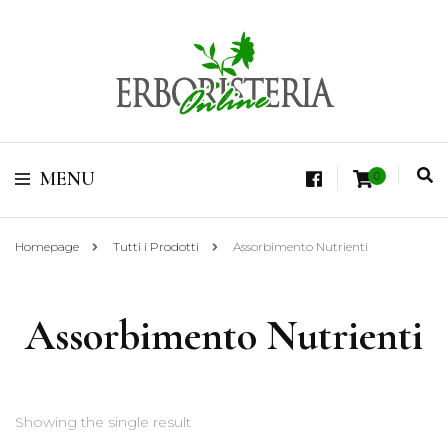
Vendita di Botaniche, Erbe e Spezie Officinali, Tisane Terapeutiche Esclusive,
Tè Pregiati Aromatizzati, Superfruits, Superfoods
Erboristeria Shop
MENU
0
Online Tisane
Homepage
Tutti i Prodotti
Assorbimento Nutrienti
Assorbimento Nutrienti
Showing the single result