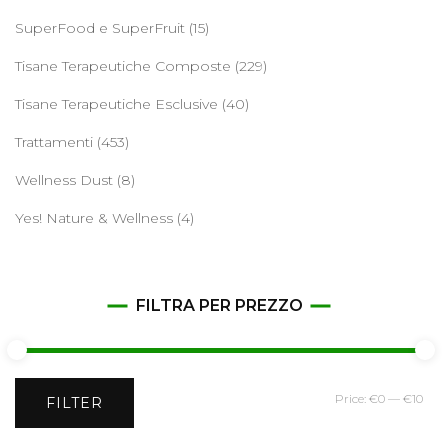
SuperFood e SuperFruit
(15)
Tisane Terapeutiche Composte
(229)
Tisane Terapeutiche Esclusive
(40)
Trattamenti
(453)
Wellness Dust
(8)
Yes! Nature & Wellness
(4)
FILTRA PER PREZZO
Min
Ma
Price:
€0
—
€10
FILTER
pri
pri