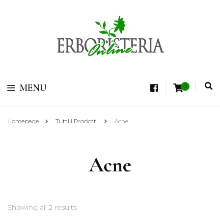
Vendita di Botaniche, Erbe e Spezie Officinali, Tisane Terapeutiche Esclusive,
Tè Pregiati Aromatizzati, Superfruits, Superfoods
Erboristeria Shop
MENU
0
Online Tisane
Homepage
Tutti i Prodotti
Acne
Acne
Showing all 2 results