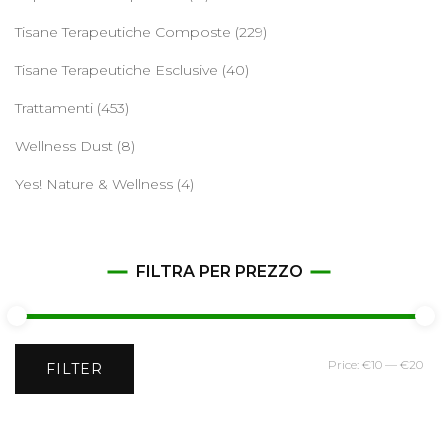
Tisane Terapeutiche Composte
(229)
Tisane Terapeutiche Esclusive
(40)
Trattamenti
(453)
Wellness Dust
(8)
Yes! Nature & Wellness
(4)
FILTRA PER PREZZO
Min
Ma
Price:
€10
—
€20
FILTER
pri
pri