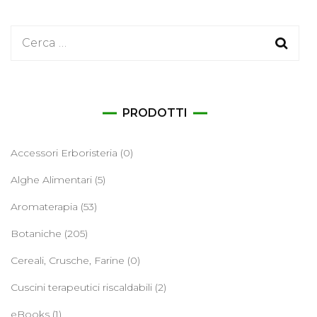
Ricerca
per:
PRODOTTI
Accessori Erboristeria
(0)
Alghe Alimentari
(5)
Aromaterapia
(53)
Botaniche
(205)
Cereali, Crusche, Farine
(0)
Cuscini terapeutici riscaldabili
(2)
eBooks
(1)