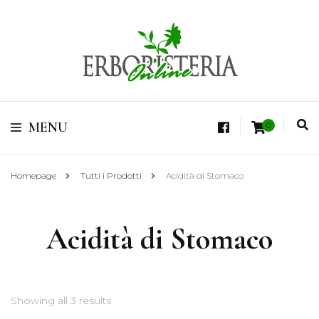
Vendita di Botaniche, Erbe e Spezie Officinali, Tisane Terapeutiche Esclusive,
Tè Pregiati Aromatizzati, Superfruits, Superfoods
Erboristeria Shop
MENU
0
Online Tisane
Homepage
Tutti i Prodotti
Acidità di Stomaco
Acidità di Stomaco
Showing all 3 results