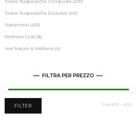
Tisane Terapeutiche Composte
(229)
Tisane Terapeutiche Esclusive
(40)
Trattamenti
(453)
Wellness Dust
(8)
Yes! Nature & Wellness
(4)
FILTRA PER PREZZO
Min
Ma
Price:
€10
—
€20
FILTER
pri
pri