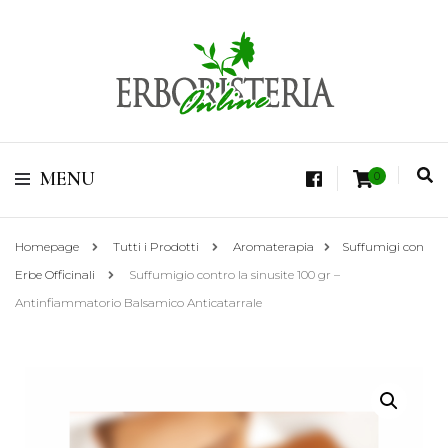
Vendita di Botaniche, Erbe e Spezie Officinali, Tisane Terapeutiche Esclusive,
Tè Pregiati Aromatizzati, Superfruits, Superfoods
Erboristeria Shop
MENU
0
Online Tisane
Homepage
Tutti i Prodotti
Aromaterapia
Suffumigi con
Erbe Officinali
Suffumigio contro la sinusite 100 gr –
Antinfiammatorio Balsamico Anticatarrale