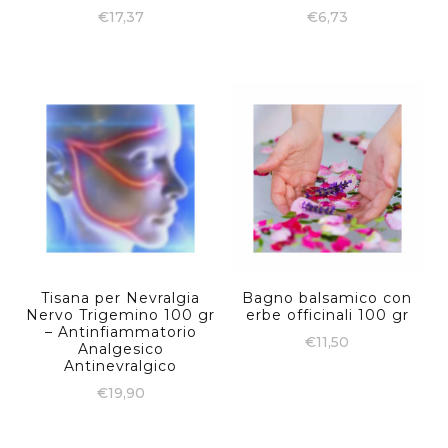
€
17,37
€
6,73
Tisana per Nevralgia
Bagno balsamico con
Nervo Trigemino 100 gr
erbe officinali 100 gr
– Antinfiammatorio
€
11,50
Analgesico
Antinevralgico
€
19,90