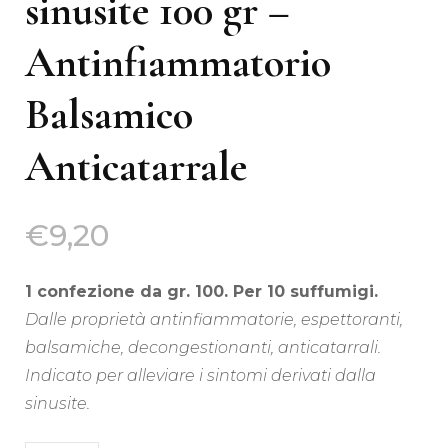
sinusite 100 gr –
Antinfiammatorio
Balsamico
Anticatarrale
€
9,20
1 confezione da gr. 100. Per 10 suffumigi.
Dalle proprietà antinfiammatorie, espettoranti,
balsamiche, decongestionanti, anticatarrali.
Indicato per alleviare i sintomi derivati dalla
sinusite.