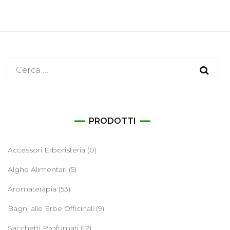
Ricerca
per:
PRODOTTI
Accessori Erboristeria
(0)
Alghe Alimentari
(5)
Aromaterapia
(53)
Bagni alle Erbe Officinali
(9)
Sacchetti Profumati
(12)