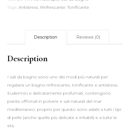
1000
Tags:
Antistress
,
Rinfrescante
,
Tonificante
gr
quantity
Description
Reviews (0)
Description
I sali da bagno sono uno dei modi più naturali per
regalarsi un bagno rinfrescante, tonificante e antistress.
Eudermici e delicatamente profumati, contengono
piante officinali in polvere e sali naturali del mar
mediterraneo: proprio per questo sono adatti a tutti i tipi
di pelle (anche quelle più delicate e irritabili) e a tutte le
età.