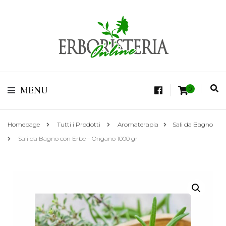
Vendita di Botaniche, Erbe e Spezie Officinali, Tisane Terapeutiche Esclusive,
Tè Pregiati Aromatizzati, Superfruits, Superfoods
Erboristeria Shop
MENU
0
Online Tisane
Homepage
Tutti i Prodotti
Aromaterapia
Sali da Bagno
Sali da Bagno con Erbe – Origano 1000 gr