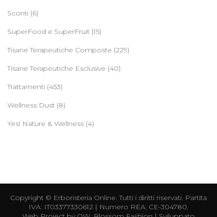
Sconti
(6)
SuperFood e SuperFruit
(15)
Tisane Terapeutiche Composte
(229)
Tisane Terapeutiche Esclusive
(40)
Trattamenti
(453)
Wellness Dust
(8)
Yes! Nature & Wellness
(4)
Copyright ©
Erboristeria Online
. Tutti i diritti riservati. Partita
IVA: IT03377330612 | Numero REA: CE-304780.
Web Project by
OW
.
Blossom Fashion | Sviluppato