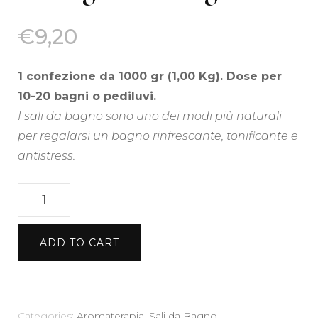
€
9,20
1 confezione da 1000 gr (1,00 Kg). Dose per
10-20 bagni o pediluvi.
I sali da bagno sono uno dei modi più naturali
per regalarsi un bagno rinfrescante, tonificante e
antistress.
Sali
da
Bagno
ADD TO CART
con
Erbe
-
Origano
Categories:
Aromaterapia
,
Sali da Bagno