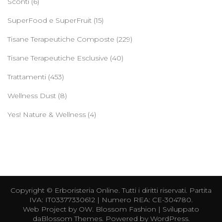
Sconti
(6)
SuperFood e SuperFruit
(15)
Tisane Terapeutiche Composte
(229)
Tisane Terapeutiche Esclusive
(40)
Trattamenti
(453)
Wellness Dust
(8)
Yes! Nature & Wellness
(4)
Copyright ©
Erboristeria Online
. Tutti i diritti riservati. Partita
IVA: IT03377330612 | Numero REA: CE-304780.
Web Project by
OW
.
Blossom Fashion | Sviluppato
da
Blossom Themes
. Powered by
WordPress
.