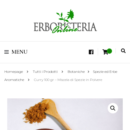
Vendita di Botaniche, Erbe e Spezie Officinali, Tisane Terapeutiche Esclusive,
Tè Pregiati Aromatizzati, Superfruits, Superfoods
Erboristeria Shop
MENU
0
Online Tisane
Homepage
Tutti i Prodotti
Botaniche
Spezie ed Erbe
Aromatiche
Curry 100 gr – Miscela di Spezie in Polvere