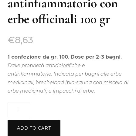
antinfiammatorio con
erbe officinali 100 gr
€
8,63
1 confezione da gr. 100. Dose per 2-3 bagni.
Dalle proprietà antidolorifiche e
antinfiammatorie. Indicata per bagni alle erbe
medicinali, brechelbad (bio-sauna con miscela di
erbe medicinali) e impacchi di erbe.
Bagno
antidolorifico
e
ADD TO CART
antinfiammatorio