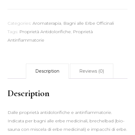
con
erbe
officinali
Categories:
Aromaterapia
,
Bagni alle Erbe Officinali
100
Tags:
Proprietà Antidolorifiche
,
Proprietà
gr
Antinfiammatorie
quantity
Description
Reviews (0)
Description
Dalle proprietà antidolorifiche e antinfiammatorie.
Indicata per bagni alle erbe medicinali, brechelbad (bio-
sauna con miscela di erbe medicinali) e impacchi di erbe.