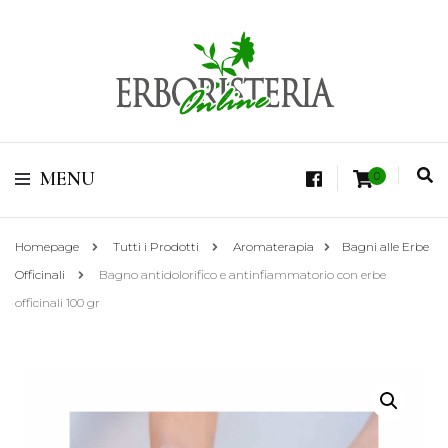
Vendita di Botaniche, Erbe e Spezie Officinali, Tisane Terapeutiche Esclusive,
Tè Pregiati Aromatizzati, Superfruits, Superfoods
Erboristeria Shop
MENU
0
Online Tisane
Homepage
Tutti i Prodotti
Aromaterapia
Bagni alle Erbe
Officinali
Bagno antidolorifico e antinfiammatorio con erbe
officinali 100 gr