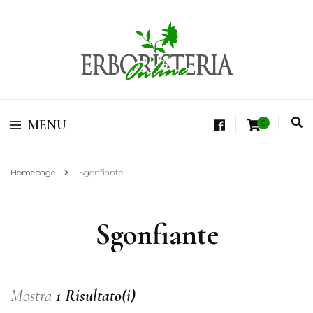
Vendita di Botaniche, Erbe e Spezie Officinali, Tisane Terapeutiche Esclusive,
Tè Pregiati Aromatizzati, Superfruits, Superfoods
Erboristeria Shop
MENU
0
Online Tisane
Homepage
Sgonfiante
Sgonfiante
Mostra
1 Risultato(i)