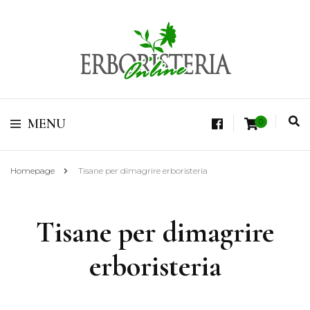
Vendita di Botaniche, Erbe e Spezie Officinali, Tisane Terapeutiche Esclusive,
Tè Pregiati Aromatizzati, Superfruits, Superfoods
Erboristeria Shop
MENU
0
Online Tisane
Homepage
Tisane per dimagrire erboristeria
Tisane per dimagrire
erboristeria