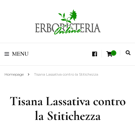
Vendita di Botaniche, Erbe e Spezie Officinali, Tisane Terapeutiche Esclusive,
Tè Pregiati Aromatizzati, Superfruits, Superfoods
Erboristeria Shop
MENU
0
Online Tisane
Homepage
Tisana Lassativa contro la Stitichezza
Tisana Lassativa contro
la Stitichezza