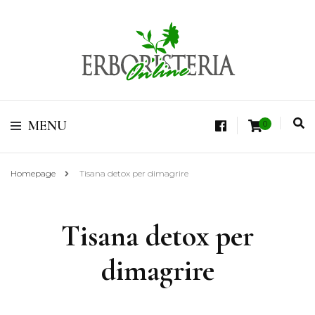
Vendita di Botaniche, Erbe e Spezie Officinali, Tisane Terapeutiche Esclusive,
Tè Pregiati Aromatizzati, Superfruits, Superfoods
Erboristeria Shop
MENU
0
Online Tisane
Homepage
Tisana detox per dimagrire
Tisana detox per
dimagrire