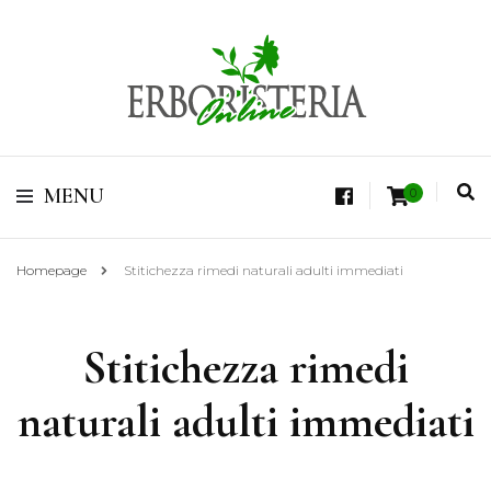
Vendita di Botaniche, Erbe e Spezie Officinali, Tisane Terapeutiche Esclusive,
Tè Pregiati Aromatizzati, Superfruits, Superfoods
Erboristeria Shop
MENU
0
Online Tisane
Homepage
Stitichezza rimedi naturali adulti immediati
Stitichezza rimedi
naturali adulti immediati