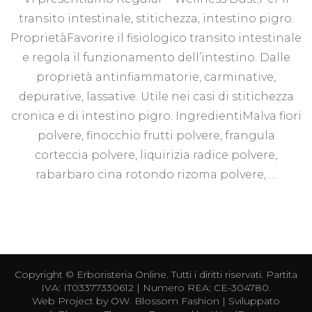
transito intestinale, stitichezza, intestino pigro.
ProprietàFavorire il fisiologico transito intestinale
e regola il funzionamento dell’intestino. Dalle
proprietà antinfiammatorie, carminative,
depurative, lassative. Utile nei casi di stitichezza
cronica e di intestino pigro. IngredientiMalva fiori
polvere, finocchio frutti polvere, frangula
corteccia polvere, liquirizia radice polvere,
rabarbaro cina rotondo rizoma polvere, …
Copyright ©
Erboristeria Online
. Tutti i diritti riservati. Partita
IVA: IT03377330612 | Numero REA: CE-304780.
Web Project by
OW
.
Blossom Fashion | Sviluppato