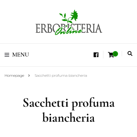
Vendita di Botaniche, Erbe e Spezie Officinali, Tisane Terapeutiche Esclusive,
Tè Pregiati Aromatizzati, Superfruits, Superfoods
Erboristeria Shop
MENU
0
Online Tisane
Homepage
Sacchetti profuma biancheria
Sacchetti profuma
biancheria