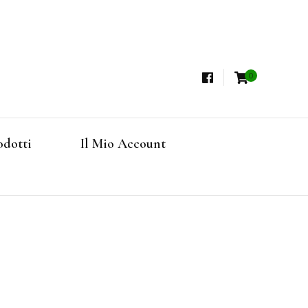
0
i, Tisane Terapeutiche Esclusive, Tè Pregiati
steria
rfruits, Superfoods
odotti
Il Mio Account
Online