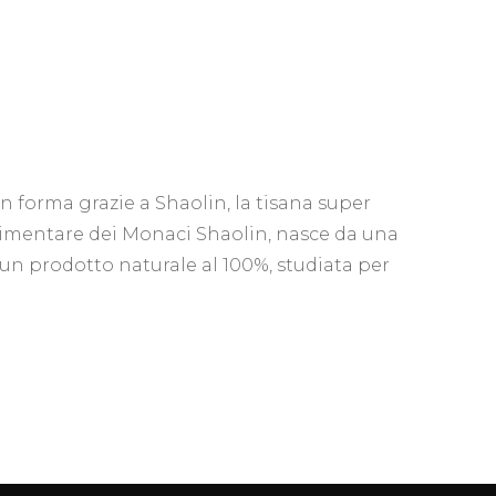
ane
in forma grazie a Shaolin, la tisana super
e alimentare dei Monaci Shaolin, nasce da una
 un prodotto naturale al 100%, studiata per