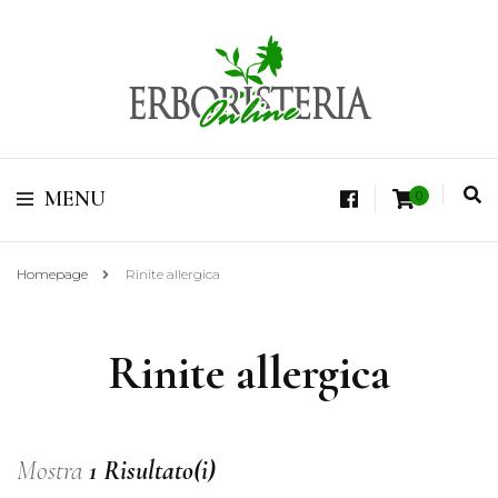
Vendita di Botaniche, Erbe e Spezie Officinali, Tisane Terapeutiche Esclusive,
Tè Pregiati Aromatizzati, Superfruits, Superfoods
Erboristeria Shop
MENU
0
Online Tisane
Homepage
Rinite allergica
Rinite allergica
Mostra
1 Risultato(i)