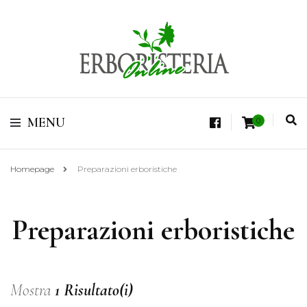
Vendita di Botaniche, Erbe e Spezie Officinali, Tisane Terapeutiche Esclusive,
Tè Pregiati Aromatizzati, Superfruits, Superfoods
Erboristeria Shop
MENU
0
Online Tisane
Homepage
Preparazioni erboristiche
Preparazioni erboristiche
Mostra
1 Risultato(i)