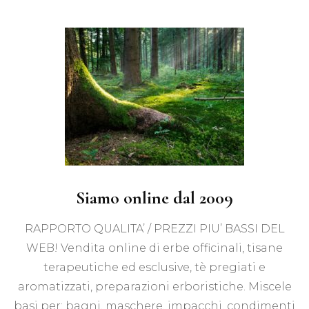
Siamo online dal 2009
RAPPORTO QUALITA’ / PREZZI PIU’ BASSI DEL
WEB! Vendita online di erbe officinali, tisane
terapeutiche ed esclusive, tè pregiati e
aromatizzati, preparazioni erboristiche. Miscele
basi per: bagni, maschere, impacchi, condimenti