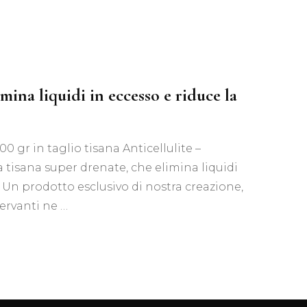
ane
ina liquidi in eccesso e riduce la
 gr in taglio tisana Anticellulite –
tisana super drenate, che elimina liquidi
. Un prodotto esclusivo di nostra creazione,
ervanti ne …