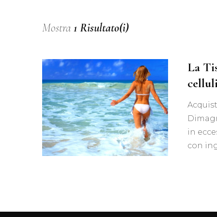
Mostra
1 Risultato(i)
La Ti
cellu
Acquist
Dimagra
in ecce
con ing