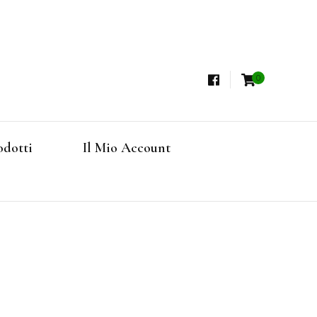
0
i, Tisane Terapeutiche Esclusive, Tè Pregiati
steria
rfruits, Superfoods
odotti
Il Mio Account
Online