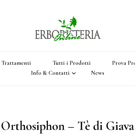
Vendita di Botaniche, Erbe e Spezie Officinal
Erbori
Aromatizzati, Supe
Trattamenti
Tutti i Prodotti
Prova Pr
Info & Contatti
News
Shop 
Termini e Condizioni
Pagamenti e Spedizioni
Orthosiphon – Tè di Giava
Privacy e Cookies