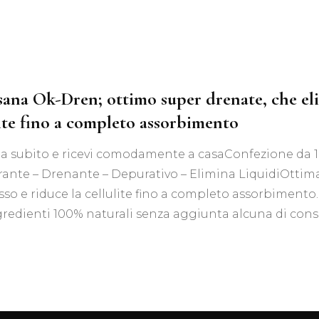
Tis
Acquisti all’ingrosso
Tisane Personalizzate
Richiedi Informazioni
sana Ok-Dren; ottimo super drenate, che elim
lite fino a completo assorbimento
a subito e ricevi comodamente a casaConfezione da 100
nte – Drenante – Depurativo – Elimina LiquidiOttima 
sso e riduce la cellulite fino a completo assorbimento
redienti 100% naturali senza aggiunta alcuna di cons