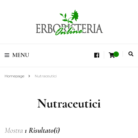
Vendita di Botaniche, Erbe e Spezie Officinali, Tisane Terapeutiche Esclusive,
Tè Pregiati Aromatizzati, Superfruits, Superfoods
Erboristeria Shop
MENU
0
Online Tisane
Homepage
Nutraceutici
Nutraceutici
Mostra
1 Risultato(i)