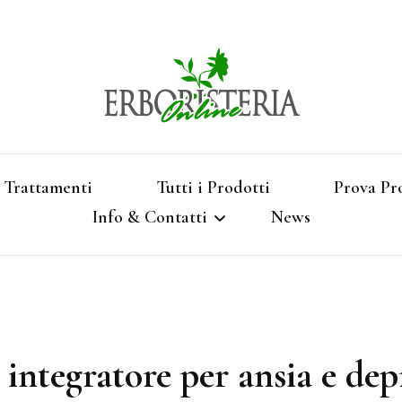
Vendita di Botaniche, Erbe e Spezie Officinal
Erbori
Aromatizzati, Supe
Trattamenti
Tutti i Prodotti
Prova Pr
Info & Contatti
News
Shop 
Termini e Condizioni
Pagamenti e Spedizioni
 integratore per ansia e dep
Privacy e Cookies