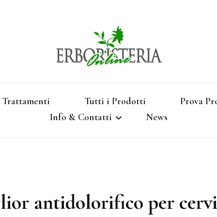
Vendita di Botaniche, Erbe e Spezie Officinal
Erbori
Aromatizzati, Supe
Trattamenti
Tutti i Prodotti
Prova Pr
Info & Contatti
News
Shop 
Termini e Condizioni
Pagamenti e Spedizioni
ior antidolorifico per cerv
Privacy e Cookies