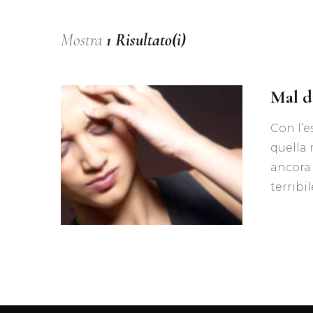
Mostra
1 Risultato(i)
Mal d
Con l’e
quella 
ancora 
terribi