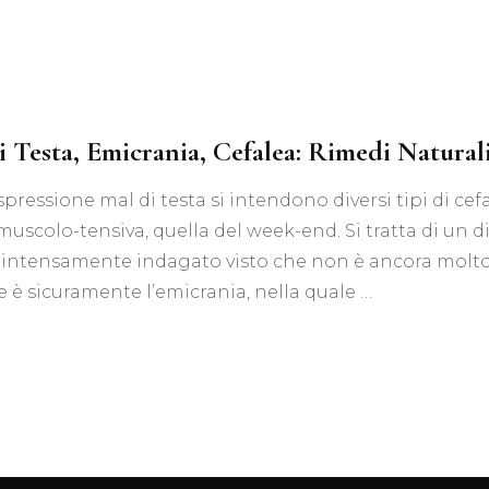
Tis
Acquisti all’ingrosso
Tisane Personalizzate
Richiedi Informazioni
i Testa, Emicrania, Cefalea: Rimedi Natural
spressione mal di testa si intendono diversi tipi di cef
muscolo-tensiva, quella del week-end. Si tratta di un d
intensamente indagato visto che non è ancora molto 
le è sicuramente l’emicrania, nella quale …