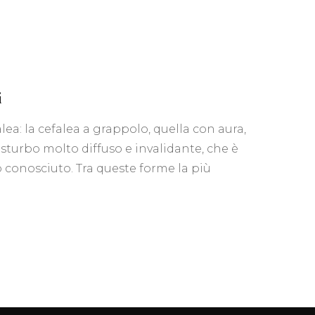
ane
i
alea: la cefalea a grappolo, quella con aura,
isturbo molto diffuso e invalidante, che è
conosciuto. Tra queste forme la più