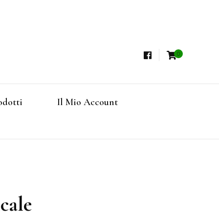
0
i, Tisane Terapeutiche Esclusive, Tè Pregiati
steria
rfruits, Superfoods
odotti
Il Mio Account
Online
icale