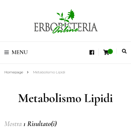
Vendita di Botaniche, Erbe e Spezie Officinali, Tisane Terapeutiche Esclusive,
Tè Pregiati Aromatizzati, Superfruits, Superfoods
Erboristeria Shop
MENU
0
Online Tisane
Homepage
Metabolismo Lipidi
Metabolismo Lipidi
Mostra
1 Risultato(i)