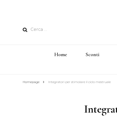
Ricerca
per:
Home
Sconti
Homepage
Integratori per stimolare il ciclo mestruale
Integra