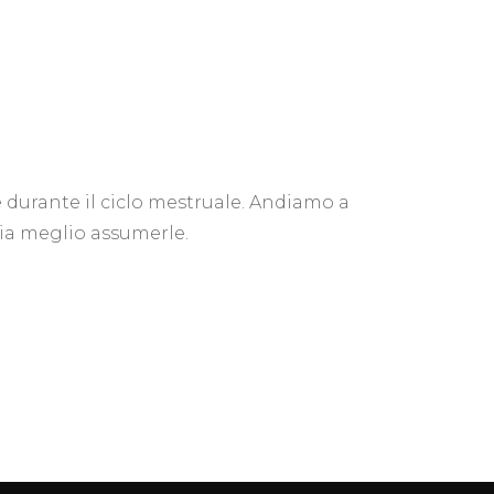
ane
 durante il ciclo mestruale. Andiamo a
ia meglio assumerle.