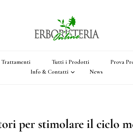
Vendita di Botaniche, Erbe e Spezie Officinal
Erbori
Aromatizzati, Supe
Trattamenti
Tutti i Prodotti
Prova Pr
Info & Contatti
News
Shop 
Termini e Condizioni
Pagamenti e Spedizioni
tori per stimolare il ciclo m
Privacy e Cookies