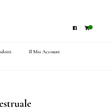
0
i, Tisane Terapeutiche Esclusive, Tè Pregiati
steria
rfruits, Superfoods
odotti
Il Mio Account
Online
estruale