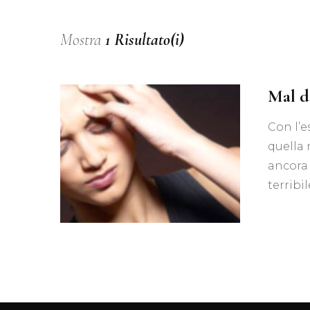
Mostra
1 Risultato(i)
Mal d
Con l’e
quella 
ancora 
terribi