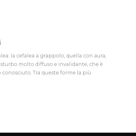
ane
i
alea: la cefalea a grappolo, quella con aura,
isturbo molto diffuso e invalidante, che è
conosciuto. Tra queste forme la più