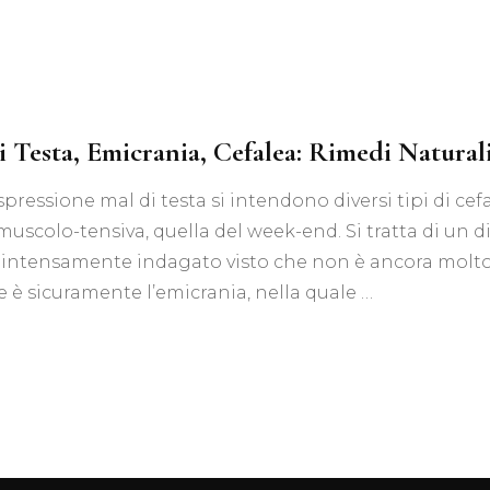
Tis
Acquisti all’ingrosso
Tisane Personalizzate
Richiedi Informazioni
i Testa, Emicrania, Cefalea: Rimedi Natural
spressione mal di testa si intendono diversi tipi di cef
muscolo-tensiva, quella del week-end. Si tratta di un d
intensamente indagato visto che non è ancora molto 
le è sicuramente l’emicrania, nella quale …