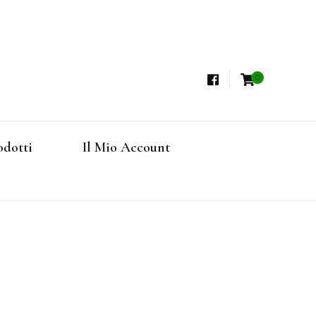
0
i, Tisane Terapeutiche Esclusive, Tè Pregiati
steria
rfruits, Superfoods
odotti
Il Mio Account
Online