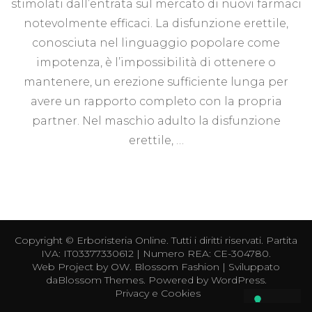
stimolati dall’entrata sul mercato di nuovi farmaci
notevolmente efficaci. La disfunzione erettile,
conosciuta nel linguaggio popolare come
impotenza, è l’impossibilità di ottenere o
mantenere, un erezione sufficiente lunga per
avere un rapporto completo con la propria
partner. Nel maschio adulto la disfunzione
erettile, …
Copyright ©
Erboristeria Online
. Tutti i diritti riservati. Partita
IVA: IT03377330612 | Numero REA: CE-304780.
Web Project by
OW
.
Blossom Fashion | Sviluppato
da
Blossom Themes
. Powered by
WordPress
.
Privacy e Cookies