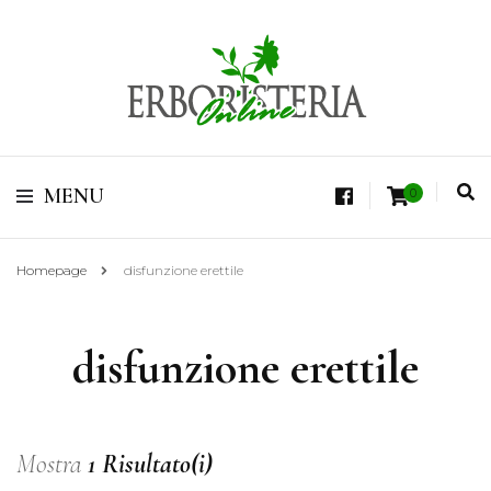
Vendita di Botaniche, Erbe e Spezie Officinali, Tisane Terapeutiche Esclusive,
Tè Pregiati Aromatizzati, Superfruits, Superfoods
Erboristeria Shop
MENU
0
Online Tisane
Homepage
disfunzione erettile
disfunzione erettile
Mostra
1 Risultato(i)