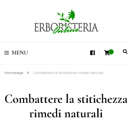
Vendita di Botaniche, Erbe e Spezie Officinali, Tisane Terapeutiche Esclusive,
Tè Pregiati Aromatizzati, Superfruits, Superfoods
Erboristeria Shop
MENU
0
Online Tisane
Homepage
Combattere la stitichezza rimedi naturali
Combattere la stitichezza
rimedi naturali