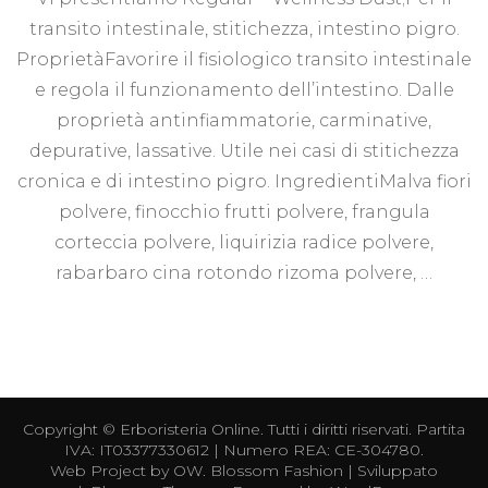
transito intestinale, stitichezza, intestino pigro.
ProprietàFavorire il fisiologico transito intestinale
e regola il funzionamento dell’intestino. Dalle
proprietà antinfiammatorie, carminative,
depurative, lassative. Utile nei casi di stitichezza
cronica e di intestino pigro. IngredientiMalva fiori
polvere, finocchio frutti polvere, frangula
corteccia polvere, liquirizia radice polvere,
rabarbaro cina rotondo rizoma polvere, …
Copyright ©
Erboristeria Online
. Tutti i diritti riservati. Partita
IVA: IT03377330612 | Numero REA: CE-304780.
Web Project by
OW
.
Blossom Fashion | Sviluppato