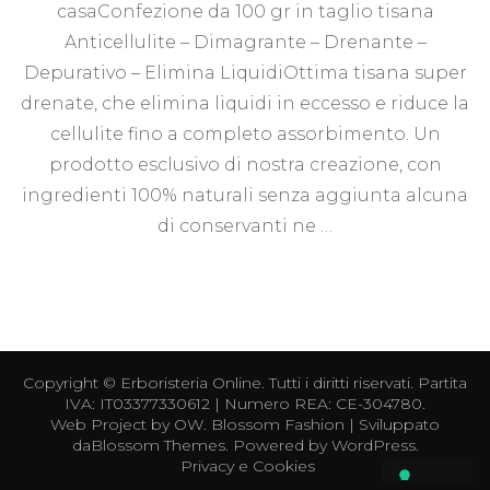
casaConfezione da 100 gr in taglio tisana
Anticellulite – Dimagrante – Drenante –
Depurativo – Elimina LiquidiOttima tisana super
drenate, che elimina liquidi in eccesso e riduce la
cellulite fino a completo assorbimento. Un
prodotto esclusivo di nostra creazione, con
ingredienti 100% naturali senza aggiunta alcuna
di conservanti ne …
Copyright ©
Erboristeria Online
. Tutti i diritti riservati. Partita
IVA: IT03377330612 | Numero REA: CE-304780.
Web Project by
OW
.
Blossom Fashion | Sviluppato
da
Blossom Themes
. Powered by
WordPress
.
Privacy e Cookies