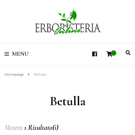
Vendita di Botaniche, Erbe e Spezie Officinali, Tisane Terapeutiche Esclusive,
Tè Pregiati Aromatizzati, Superfruits, Superfoods
Erboristeria Shop
MENU
0
Online Tisane
Homepage
Betulla
Betulla
Mostra
1 Risultato(i)