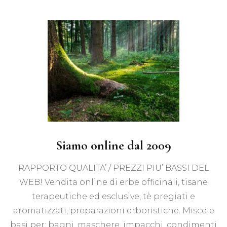
Siamo online dal 2009
RAPPORTO QUALITA’ / PREZZI PIU’ BASSI DEL
WEB! Vendita online di erbe officinali, tisane
terapeutiche ed esclusive, tè pregiati e
aromatizzati, preparazioni erboristiche. Miscele
basi per: bagni, maschere, impacchi, condimenti