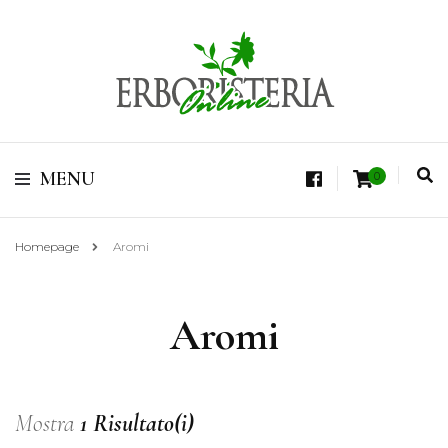
Vendita di Botaniche, Erbe e Spezie Officinali, Tisane Terapeutiche Esclusive,
Tè Pregiati Aromatizzati, Superfruits, Superfoods
Erboristeria Shop
MENU
0
Online Tisane
Homepage
Aromi
Aromi
Mostra
1 Risultato(i)