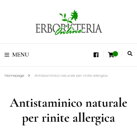
Vendita di Botaniche, Erbe e Spezie Officinali, Tisane Terapeutiche Esclusive,
Tè Pregiati Aromatizzati, Superfruits, Superfoods
Erboristeria Shop
MENU
0
Online Tisane
Homepage
Antistaminico naturale per rinite allergica
Antistaminico naturale
per rinite allergica