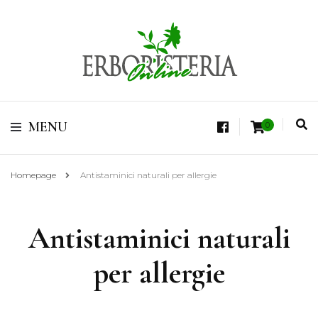
Vendita di Botaniche, Erbe e Spezie Officinali, Tisane Terapeutiche Esclusive,
Tè Pregiati Aromatizzati, Superfruits, Superfoods
Erboristeria Shop
MENU
0
Online Tisane
Homepage
Antistaminici naturali per allergie
Antistaminici naturali
per allergie