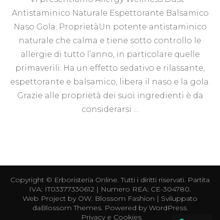
Antistaminico Naturale Espettorante Balsamico
Naso Gola; ProprietàUn potente antistaminico
naturale che calma e tiene sotto controllo le
allergie di tutto l’anno, in particolare quelle
primaverili. Ha un effetto sedativo e rilassante,
espettorante e balsamico, libera il naso e la gola.
Grazie alle proprietà dei suoi ingredienti è da
considerarsi …
Copyright ©
Erboristeria Online
. Tutti i diritti riservati. Partita
IVA: IT03377330612 | Numero REA: CE-304780.
Web Project by
OW
.
Blossom Fashion | Sviluppato
da
Blossom Themes
. Powered by
WordPress
.
Privacy e Cookies