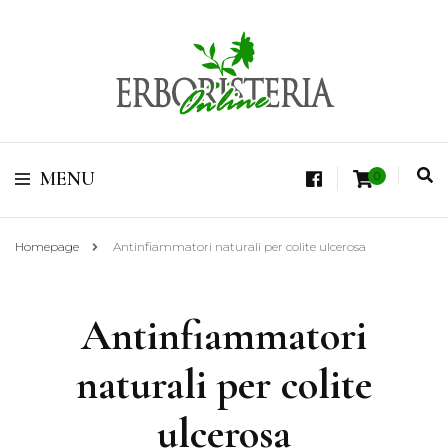
Vendita di Botaniche, Erbe e Spezie Officinali, Tisane Terapeutiche Esclusive,
Tè Pregiati Aromatizzati, Superfruits, Superfoods
Erboristeria Shop
MENU
0
Online Tisane
Homepage
Antinfiammatori naturali per colite ulcerosa
Antinfiammatori
naturali per colite
ulcerosa