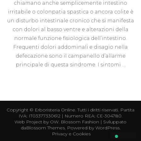
chiamano anche semplicemente intestino
irritabile o colonpatia spastica o ancora colite è
un disturbo intestinale cronico che si manifesta
con dolori al basso ventre e alterazioni della
normale funzione fisiologica dell’intestino.
Frequenti dolori addominali e disagio nella
defecazione sono il campanello d’allarme
principale di questa sindrome. I sintomi …
Copyright ©
Erboristeria Online
. Tutti i diritti riservati. Partita
IVA: IT03377330612 | Numero REA: CE-304780.
Web Project by
OW
.
Blossom Fashion | Sviluppato
da
Blossom Themes
. Powered by
WordPress
.
Privacy e Cookies