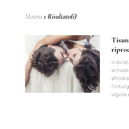
Mostra
1 Risultato(i)
Tisana
ripro
Indicat
antiast
afrodis
l’intur
vigore 