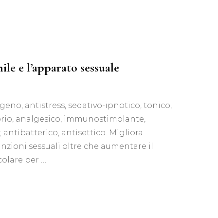
ane
ile e l’apparato sessuale
ogeno, antistress, sedativo-ipnotico, tonico,
orio, analgesico, immunostimolante,
 antibatterico, antisettico. Migliora
unzioni sessuali oltre che aumentare il
colare per …