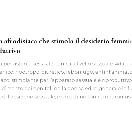
Tis
Acquisti all’ingrosso
Tisane Personalizzate
Richiedi Informazioni
 afrodisiaca che stimola il desiderio femmin
duttivo
a per astenia sessuale, tonica a livello sessuale. Adatt
enico, nootropo, diuretico, febbrifugo, antinfiammat
iaco, stimolante per l’apparato sessuale e riproduttivo;
gidimento dei genitali nella donna ed in generale le f
ed il desiderio sessuale; è un ottimo tonico neuromus