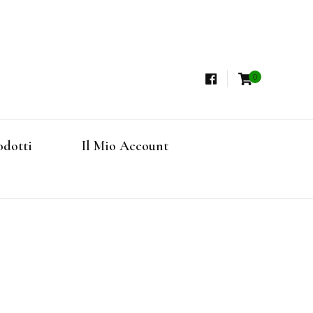
0
i, Tisane Terapeutiche Esclusive, Tè Pregiati
steria
rfruits, Superfoods
odotti
Il Mio Account
Online