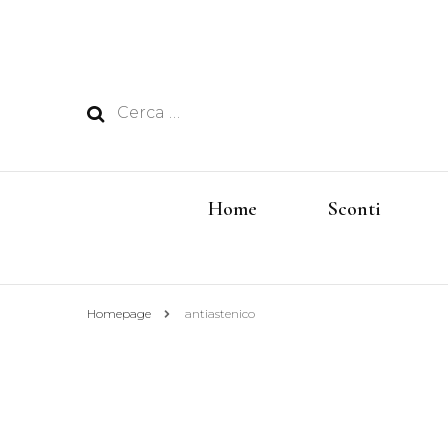
Ricerca
per:
Home
Sconti
Homepage
antiastenico