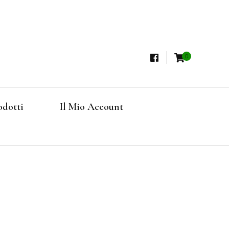
0
i, Tisane Terapeutiche Esclusive, Tè Pregiati
steria
rfruits, Superfoods
odotti
Il Mio Account
Online