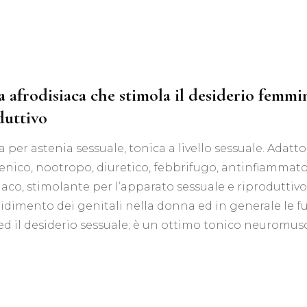
Tis
Acquisti all’ingrosso
Tisane Personalizzate
Richiedi Informazioni
 afrodisiaca che stimola il desiderio femmin
duttivo
a per astenia sessuale, tonica a livello sessuale. Adatt
enico, nootropo, diuretico, febbrifugo, antinfiammat
iaco, stimolante per l’apparato sessuale e riproduttivo;
gidimento dei genitali nella donna ed in generale le f
ed il desiderio sessuale; è un ottimo tonico neuromus