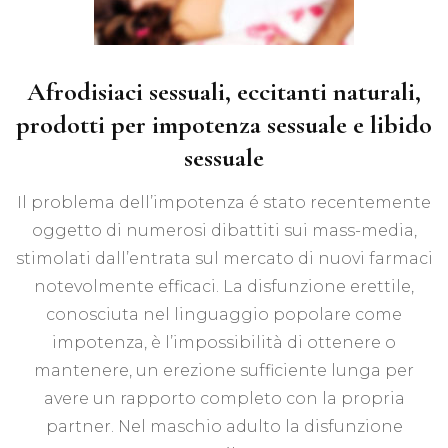
Afrodisiaci sessuali, eccitanti naturali,
prodotti per impotenza sessuale e libido
sessuale
Il problema dell’impotenza é stato recentemente
oggetto di numerosi dibattiti sui mass-media,
stimolati dall’entrata sul mercato di nuovi farmaci
notevolmente efficaci. La disfunzione erettile,
conosciuta nel linguaggio popolare come
impotenza, è l’impossibilità di ottenere o
mantenere, un erezione sufficiente lunga per
avere un rapporto completo con la propria
partner. Nel maschio adulto la disfunzione