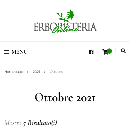
Vendita di Botaniche, Erbe e Spezie Officinali, Tisane Terapeutiche Esclusive,
Tè Pregiati Aromatizzati, Superfruits, Superfoods
Erboristeria Shop
MENU
0
Online Tisane
Homepage
2021
Ottobre
Ottobre 2021
Mostra
5 Risultato(i)